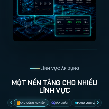
LĨNH VỰC ÁP DỤNG
MỘT NỀN TẢNG CHO NHIỀU
LĨNH VỰC
KHU CÔNG NGHIỆP
SẢN XUẤT
MẠNG LƯỚI CẤP NƯỚC