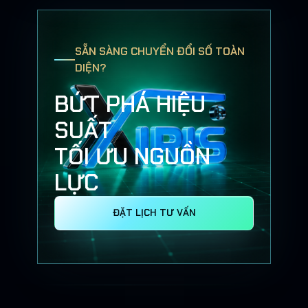
SẴN SÀNG CHUYỂN ĐỔI SỐ TOÀN
DIỆN?
BỨT PHÁ HIỆU
SUẤT
TỐI ƯU NGUỒN
LỰC
ĐẶT LỊCH TƯ VẤN