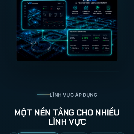
LĨNH VỰC ÁP DỤNG
MỘT NỀN TẢNG CHO NHIỀU
LĨNH VỰC