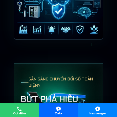
SẴN SÀNG CHUYỂN ĐỔI SỐ TOÀN
DIỆN?
BỨT PHÁ HIỆU
SUẤT
Gọi điện
Zalo
Messenger