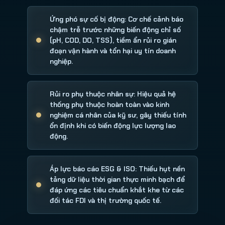
Ứng phó sự cố bị động: Cơ chế cảnh báo
chậm trễ trước những biến động chỉ số
(pH, COD, DO, TSS), tiềm ẩn rủi ro gián
đoạn vận hành và tổn hại uy tín doanh
nghiệp.
Rủi ro phụ thuộc nhân sự: Hiệu quả hệ
thống phụ thuộc hoàn toàn vào kinh
nghiệm cá nhân của kỹ sư, gây thiếu tính
ổn định khi có biến động lực lượng lao
động.
Áp lực báo cáo ESG & ISO: Thiếu hụt nền
tảng dữ liệu thời gian thực minh bạch để
đáp ứng các tiêu chuẩn khắt khe từ các
đối tác FDI và thị trường quốc tế.