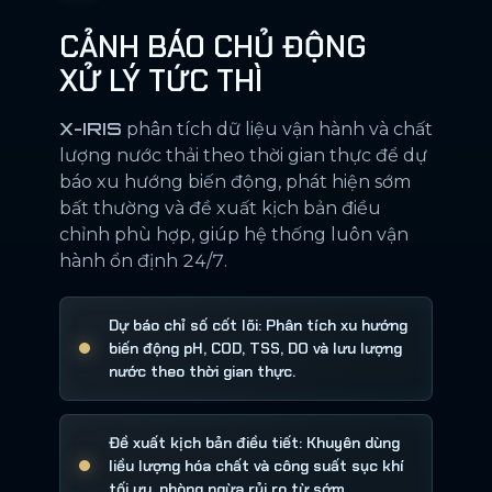
CẢNH BÁO CHỦ ĐỘNG
XỬ LÝ TỨC THÌ
X-IRIS
phân tích dữ liệu vận hành và chất
lượng nước thải theo thời gian thực để dự
báo xu hướng biến động, phát hiện sớm
bất thường và đề xuất kịch bản điều
chỉnh phù hợp, giúp hệ thống luôn vận
hành ổn định 24/7.
Dự báo chỉ số cốt lõi: Phân tích xu hướng
biến động pH, COD, TSS, DO và lưu lượng
nước theo thời gian thực.
Đề xuất kịch bản điều tiết: Khuyên dùng
liều lượng hóa chất và công suất sục khí
tối ưu, phòng ngừa rủi ro từ sớm.