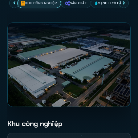
KHU CÔNG NGHIỆP
SẢN XUẤT
MẠNG LƯỚI CẤP NƯỚC
Khu công nghiệp